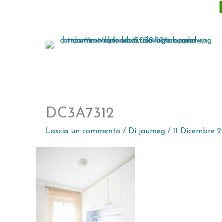
Vai
al
contenuto
DC3A7312
Lascia un commento
/ Di
jaumeg
/
11 Dicembre 