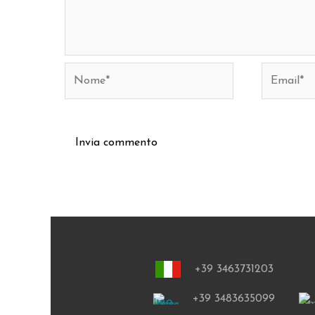
Nome*
Email*
+39 3463731203
+39 3483635099