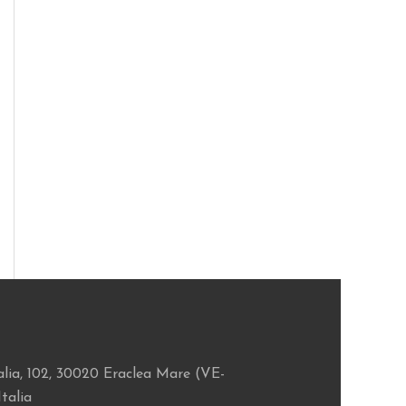
lia, 102, 30020 Eraclea Mare (VE-
Italia