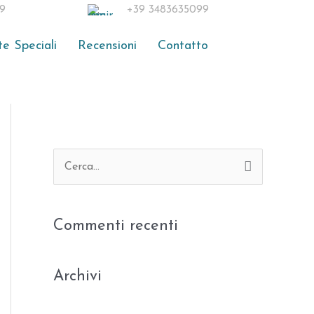
9
+39 3483635099
te Speciali
Recensioni
Contatto
C
e
r
Commenti recenti
c
a
:
Archivi