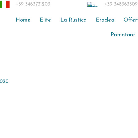
+39 3463731203
+39 348363509
Home
Elite
La Rustica
Eraclea
Offer
Prenotare
2020