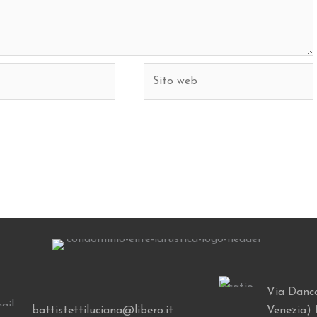
Sito
web
Via Danca
battistettiluciana@libero.it
Venezia) 