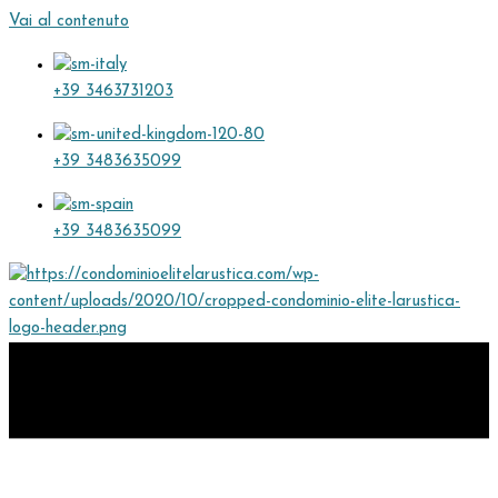
Vai al contenuto
+39 3463731203
+39 3483635099
+39 3483635099