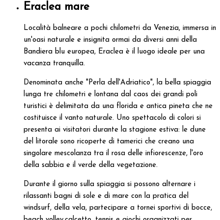
Eraclea mare
Località balneare a pochi chilometri da Venezia, immersa in
un'oasi naturale e insignita ormai da diversi anni della
Bandiera blu europea, Eraclea è il luogo ideale per una
vacanza tranquilla.
Denominata anche "Perla dell'Adriatico", la bella spiaggia
lunga tre chilometri e lontana dal caos dei grandi poli
turistici è delimitata da una florida e antica pineta che ne
costituisce il vanto naturale. Uno spettacolo di colori si
presenta ai visitatori durante la stagione estiva: le dune
del litorale sono ricoperte di tamerici che creano una
singolare mescolanza tra il rosa delle infiorescenze, l'oro
della sabbia e il verde della vegetazione.
Durante il giorno sulla spiaggia si possono alternare i
rilassanti bagni di sole e di mare con la pratica del
windsurf, della vela, partecipare a tornei sportivi di bocce,
beach volley,calcetto, tennis e giochi organizzati per