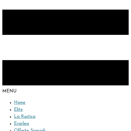
MENU
Home
Elite
La Rustica
Eraclea
Offerte Speciali