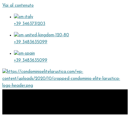
Vai al contenuto
+39 3463731203
+39 3483635099
+39 3483635099