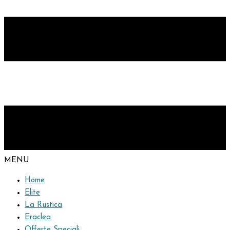
MENU
Home
Elite
La Rustica
Eraclea
Offerte Speciali